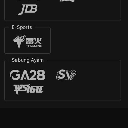
E-Sports
Sabung Ayam