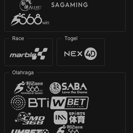
Race
Togel
Olahraga