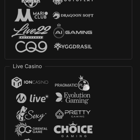
Live Casino