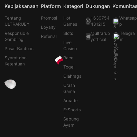
Kebijaksanaan
Platform
Kategori
Dukungan
Komunita
Tentang
Promosi
Hot
+639754
Whatsa
ULTRARUBY
Games
431215
p
Loyalty
Responsible
Slots
@ultrarub
Telegra
Referral
Gambling
yofficial
m
Live
Pusat Bantuan
Casino
Syarat dan
Race
Ketentuan
Togel
Olahraga
Crash
Game
Arcade
E-Sports
Sabung
Ayam