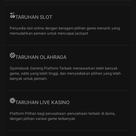
TARUHAN SLOT
Penyedia slot online dengan beragam pilihan game menarik yang
memudahkan pemain untuk mencapai jackpot
TARUHAN OLAHRAGA
Sportsbook Gaming Platform Terbaik menawarkan lebih banyak
game, odds yang lebih tinggi, dan menyediakan pilihan yang lebih
banyak untuk pemain.
TARUHAN LIVE KASINO
Platform Pilihan bagi perusahaan-perusahaan terbaik di dunia,
dengan pilihan variasi game terbanyak