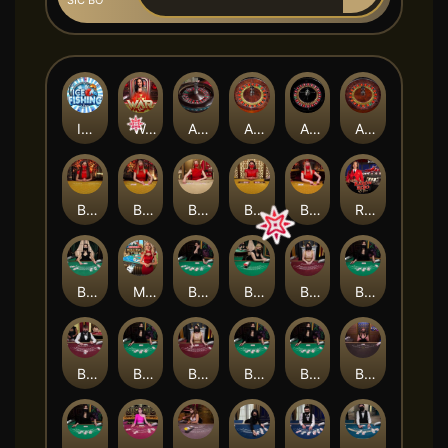
SIC BO
Ice Fishing
WAR
American_Roulette
Auto_Roulette
Auto_Roulette_La_Partage
Auto_Roulette_VIP
Baccarat_A
Baccarat_B
Baccarat_C
Baccarat_Control_Squeeze
Baccarat_Squeeze
Red Baron RNG
Blackjack_B
MONOPOLY Roll'em
Blackjack_C
Blackjack_D
Blackjack_Diamond_VIP
Blackjack_E
Blackjack_Fortune_VIP
Blackjack_G
Blackjack_Grand_VIP
Blackjack_H
Blackjack_I
Blackjack_Infinite