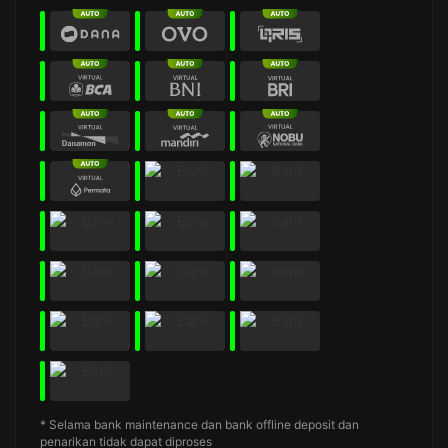
* Selama bank maintenance dan bank offline deposit dan
penarikan tidak dapat diproses