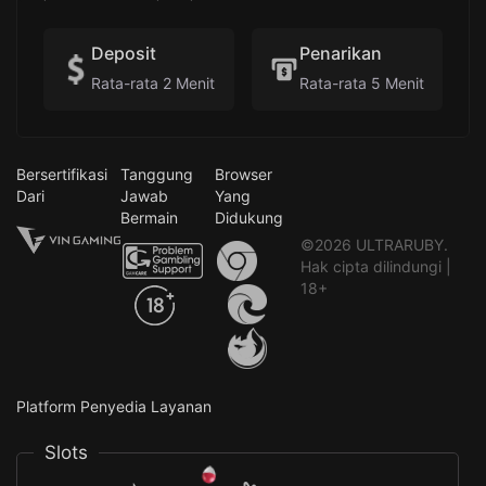
Deposit
Penarikan
Rata-rata 2 Menit
Rata-rata 5 Menit
Bersertifikasi
Tanggung
Browser
Dari
Jawab
Yang
Bermain
Didukung
©2026 ULTRARUBY.
Hak cipta dilindungi |
18+
Platform Penyedia Layanan
Slots