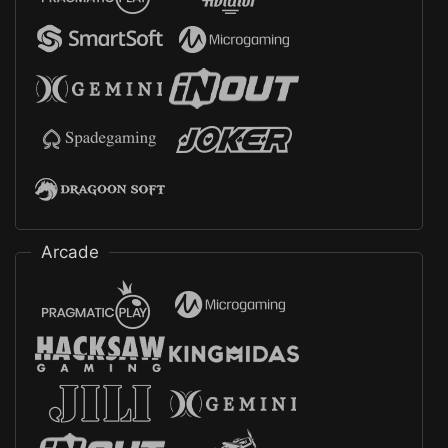
Arcade