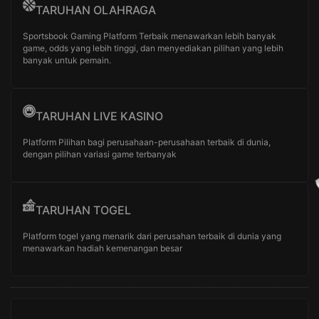
TARUHAN OLAHRAGA
Sportsbook Gaming Platform Terbaik menawarkan lebih banyak
game, odds yang lebih tinggi, dan menyediakan pilihan yang lebih
banyak untuk pemain.
TARUHAN LIVE KASINO
Platform Pilihan bagi perusahaan-perusahaan terbaik di dunia,
dengan pilihan variasi game terbanyak
TARUHAN TOGEL
Platform togel yang menarik dari perusahan terbaik di dunia yang
menawarkan hadiah kemenangan besar