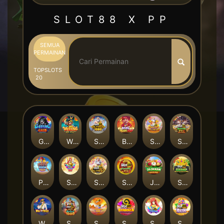
SLOT88 X PP
SEMUA
PERMAINAN
TOP
SLOTS
20
Goyang Gaib
Wukong - Black Scatter
Slot88 Olympus 1000
Bang Gacor 1000
Slot88 Gates of Olympus Super Scatter
Slot88 Mahjong Wins 3 Black Scatter
Pirate Quest 1000
Starlight Princess 1000
Slot88 Olympus
Slot88 Mahjong Wins 2
JaJanan Pasar
Slot88 Gems
Way of Ninja
Slot88 Gates of Gatot Kaca 1000
Slot88 Sweet Bonanza 1000
Slot88 Bonanza
Slot88 Princess
Slot88 Rush