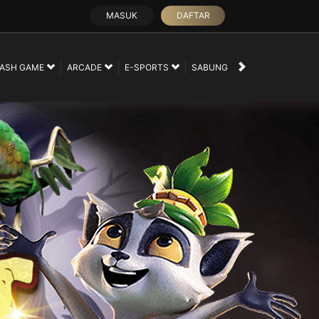
MASUK
DAFTAR
ASH GAME
ARCADE
E-SPORTS
SABUNG AYAM
PROMOSI