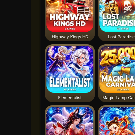
Highway Kings HD
Lost Paradise
Elementalist