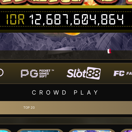
IDR
12,687,604,864
CROWD PLAY
TOP 20