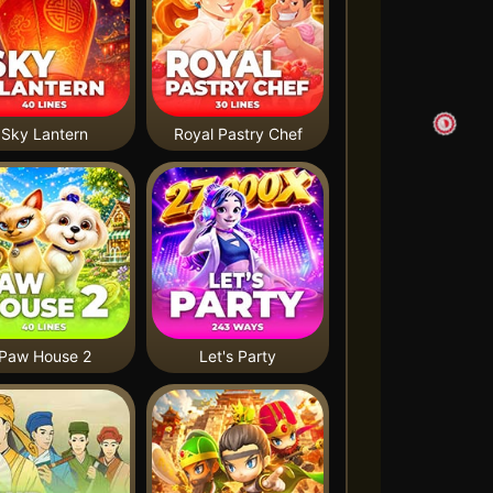
Sky Lantern
Royal Pastry Chef
Paw House 2
Let's Party