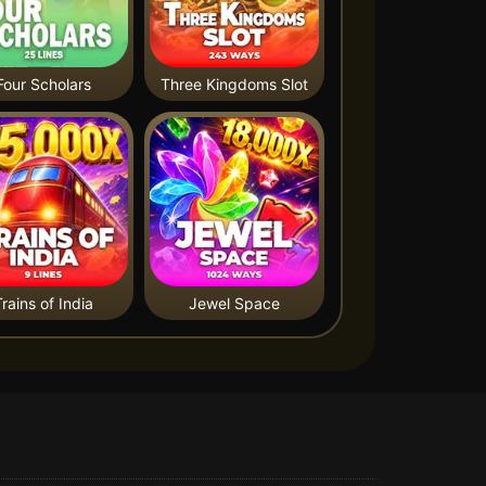
Four Scholars
Three Kingdoms Slot
Trains of India
Jewel Space