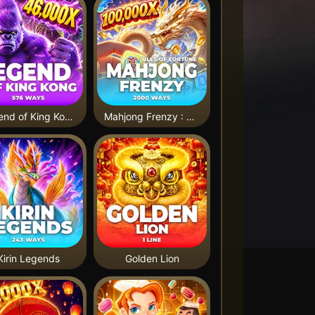
Legend of King Kong
Mahjong Frenzy : Tiles of Fortunes
Kirin Legends
Golden Lion