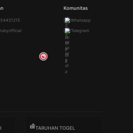
an
Komunitas
54431215
Whatsapp
rubyofficial
Telegram
O
TARUHAN TOGEL