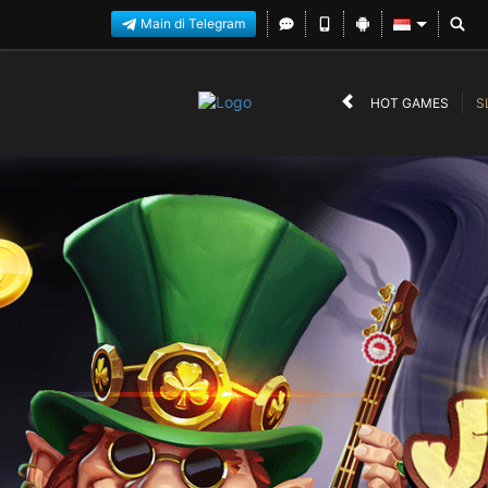
Main di Telegram
HOT GAMES
S