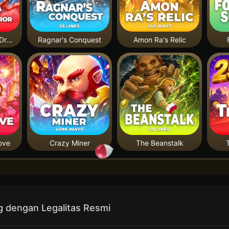
Nezha And The Dragon Emperor
Ragnar's Conquest
Amon Ra's Relic
ove
Crazy Miner
The Beanstalk
 dengan Legalitas Resmi