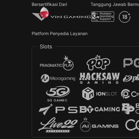
Bersertifikasi Dari
Tanggung Jawab Berm
Platform Penyedia Layanan
Slots