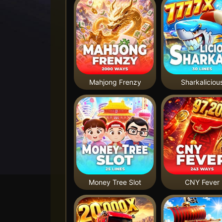
Mahjong Frenzy
Sharkaliciou
Money Tree Slot
CNY Fever