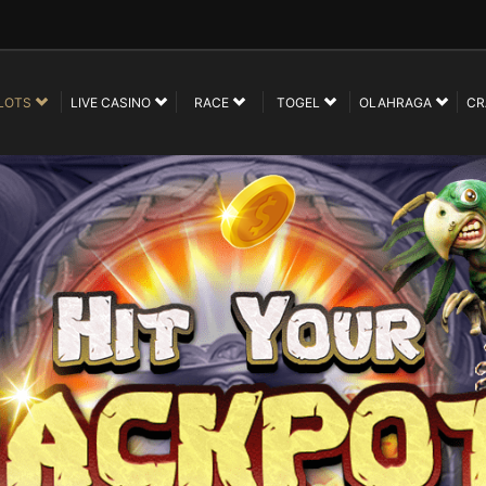
LOTS
LIVE CASINO
RACE
TOGEL
OLAHRAGA
CR