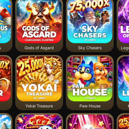
s
Gods of Asgard
Sky Chasers
Yokai Treasure
Paw House