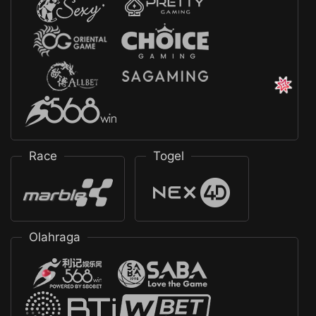
Race
Togel
Olahraga