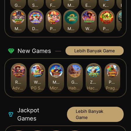
Gates of Olympus POP
Storm of Seth 2
Fortune Garuda 1000
Mochi Mania 1000
Epic Ze Zeus
Koi Gate
Legacy of Kong Maxways
Mahjong Wins 3 – Black Scatter
DJ BOOM BOOM
Poker Win
Mahjong Ways 2
Wild Bandito
Pedas Gila
The Crypt
New Games
Lebih Banyak Game
Rhapsody of Muertos
Wings of Iguazu
Mighty Panda
Glory Of Rome
Ze Zeus
Pandemic Rising
AdvantPlay
PG Soft
MicroGaming
Habanero
Hacksaw
Pragmatic Play
Jackpot
Lebih Banyak
Game
Games