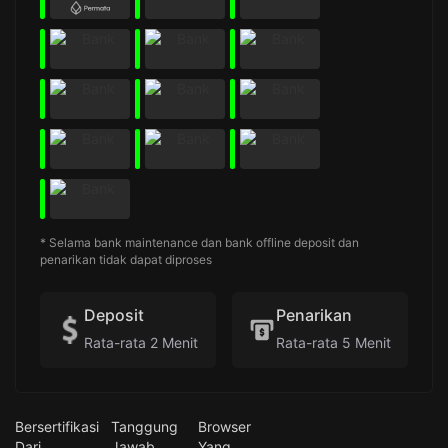
* Selama bank maintenance dan bank offline deposit dan
penarikan tidak dapat diproses
Deposit
Penarikan
Rata-rata 2 Menit
Rata-rata 5 Menit
Bersertifikasi
Tanggung
Browser
Dari
Jawab
Yang