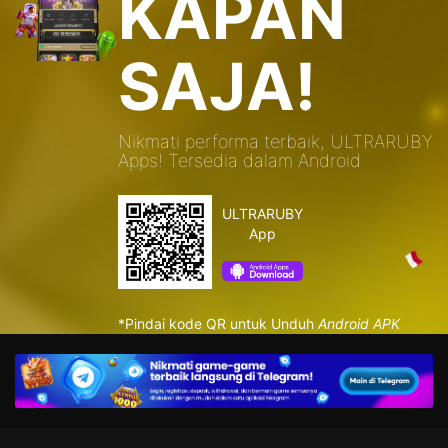
KAPAN
SAJA!
Nikmati performa terbaik, ULTRARUBY
Apps! Tersedia dalam Android
ULTRARUBY
App
*Pindai kode QR untuk Unduh
Android APK