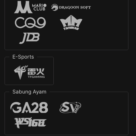
E-Sports
Sabung Ayam