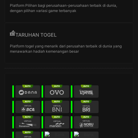
Platform Pilihan bagi perusahaan-perusahaan terbaik di dunia,
dengan pilihan variasi game terbanyak
TARUHAN TOGEL
Platform togel yang menarik dari perusahan terbaik di dunia yang
menawarkan hadiah kemenangan besar