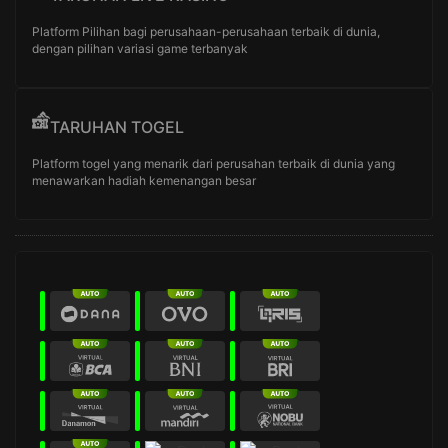
Platform Pilihan bagi perusahaan-perusahaan terbaik di dunia,
dengan pilihan variasi game terbanyak
TARUHAN TOGEL
Platform togel yang menarik dari perusahan terbaik di dunia yang
menawarkan hadiah kemenangan besar