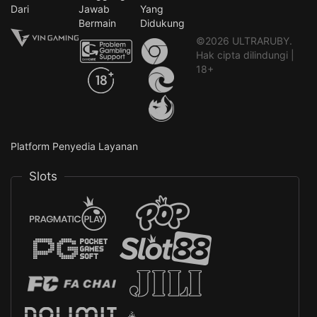
Dari
Jawab
Yang
Bermain
Didukung
©2026 ULTRARUBY.
Hak cipta dilindungi |
18+
Platform Penyedia Layanan
Slots