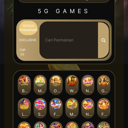
5G GAMES
SEMUA
PERMAINAN
EXCLUSIVE
TOP
20
BANDITO RETURNS
MAHJONG 5 DRAGONS
OLYMPUS APOLLO
WILD BOUNTY
NEKO X NEKO
GOLDEN RHINO
LEGACY OF AZTEC
SUGAR FRENZY
FIERY BOXING
MAHJONG WAYS 3+
NEKO TITAN
FORTUNE HORSES