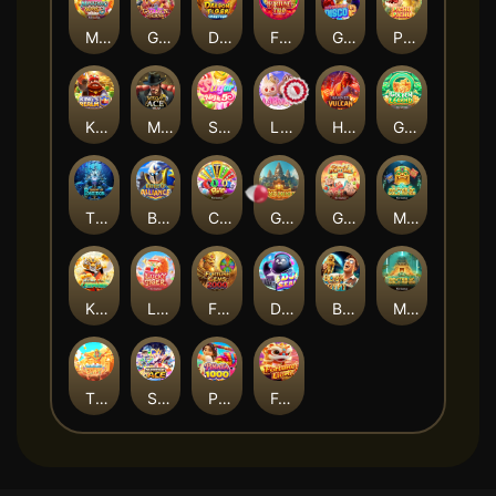
MAHJONG WAYS 3
GOLDEN ISLAND
DRAGON TIGER SHOWDOWN
FORTUNE TRIO
GOVERNMENT DISCO 2
PICHU PICHU
KING'S REALM
MEGA ACE
SUGAR HIGH5
LABUBY
HAMMER OF VULCAN
GOLDEN LEGEND
THRONE OF POSEIDON
BATTLE OF ALLIANCE
Color Bingo
GEMS MINER
GOD OF FORTUNE 2
MASTER OF GOLD MINER 2
KUNG FU LEOPARD
LUCKY TIGER
FORTUNE GEMS 2000
DJ SEAL
Book of Egypt
MASTER OF GOLD MINER
TREASURES OF EGYPT
SUPREME ACE
PINATA 1000
Fortune Lion