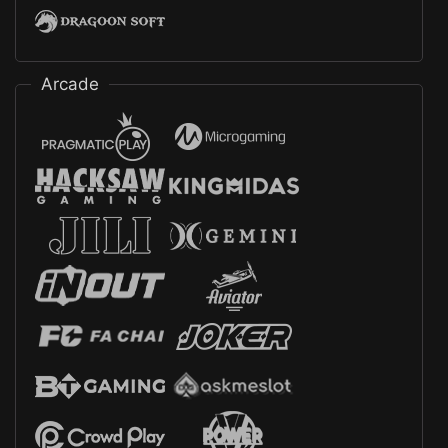
Arcade