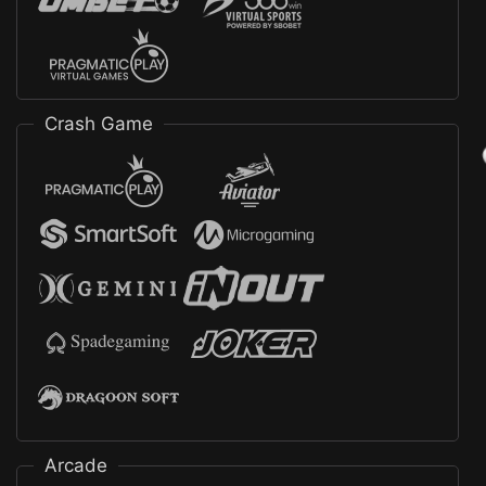
Crash Game
Arcade