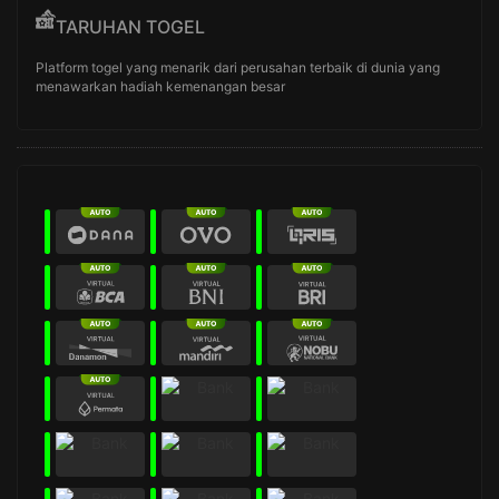
TARUHAN TOGEL
Platform togel yang menarik dari perusahan terbaik di dunia yang
menawarkan hadiah kemenangan besar