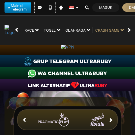
Main di
MASUK
DA
Telegram
E CASINO
RACE
TOGEL
OLAHRAGA
CRASH GAME
AR