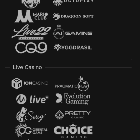
Live Casino