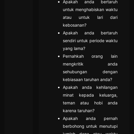
Apakah anda bertaruh
untuk menghabiskan waktu
atau untuk lari dari
kebosanan?
Apakah anda bertaruh
sendiri untuk periode waktu
yang lama?
Pernahkah orang lain
mengkritik anda
sehubungan dengan
kebiasaan taruhan anda?
Apakah anda kehilangan
minat kepada keluarga,
teman atau hobi anda
karena taruhan?
Apakah anda pernah
berbohong untuk menutupi
jumlah dana atau waktu