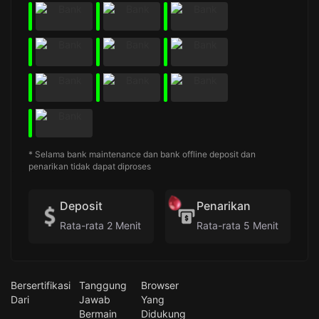
* Selama bank maintenance dan bank offline deposit dan
penarikan tidak dapat diproses
Deposit
Penarikan
Rata-rata 2 Menit
Rata-rata 5 Menit
Bersertifikasi
Tanggung
Browser
Dari
Jawab
Yang
Bermain
Didukung