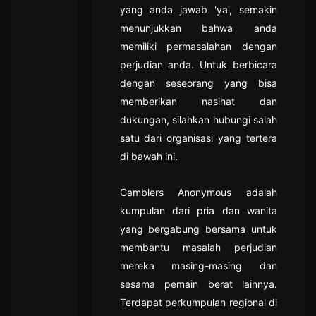
yang anda jawab 'ya', semakin
menunjukkan bahwa anda
memiliki permasalahan dengan
perjudian anda. Untuk berbicara
dengan seseorang yang bisa
memberikan nasihat dan
dukungan, silahkan hubungi salah
satu dari organisasi yang tertera
di bawah ini.
Gamblers Anonymous adalah
kumpulan dari pria dan wanita
yang bergabung bersama untuk
membantu masalah perjudian
mereka masing-masing dan
sesama pemain berat lainnya.
Terdapat perkumpulan regional di