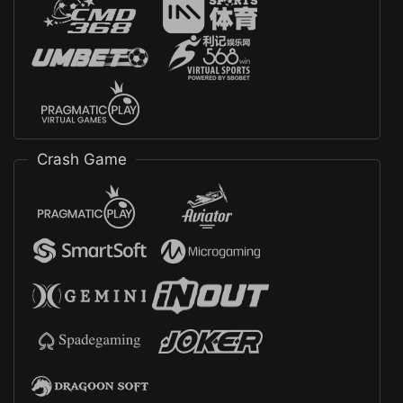
Crash Game