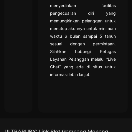
menyediakan fasilitas
pengecualian diri yang
memungkinkan pelanggan untuk
menutup akunnya untuk minimum
waktu 6 bulan sampai 5 tahun
sesuai dengan permintaan.
Silahkan hubungi Petugas
Layanan Pelanggan melalui “Live
Chat” yang ada di situs untuk
informasi lebih lanjut.
ULTRARUBY: Link Slot Gampang Menang