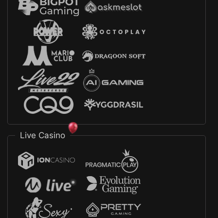
Live Casino