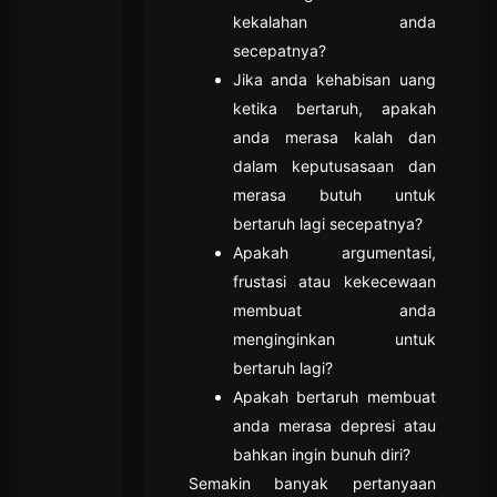
kekalahan anda
secepatnya?
Jika anda kehabisan uang
ketika bertaruh, apakah
anda merasa kalah dan
dalam keputusasaan dan
merasa butuh untuk
bertaruh lagi secepatnya?
Apakah argumentasi,
frustasi atau kekecewaan
membuat anda
menginginkan untuk
bertaruh lagi?
Apakah bertaruh membuat
anda merasa depresi atau
bahkan ingin bunuh diri?
Semakin banyak pertanyaan