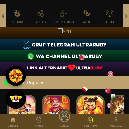
HOT GAMES
SLOTS
LIVE CASINO
RACE
TOGEL
OL
Game Populer
GATES OF OLYMPUS POP
BANG GACOR 1000
NEZHA 2
Beranda
Promosi
Masuk
Hub. Kami
Akun Saya