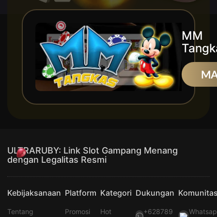
MM
Tangk
MA
ULTRARUBY: Link Slot Gampang Menang
dengan Legalitas Resmi
Kebijaksanaan
Platform
Kategori
Dukungan
Komunita
Tentang
Promosi
Hot
+628789
Whatsa