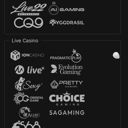
Live Casino