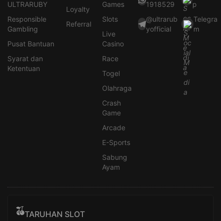
ULTRARUBY
Games
1918529
p
Loyalty
Responsible
Slots
@ultrarub
Telegra
Referral
Gambling
yofficial
m
Live
Pusat Bantuan
Casino
Syarat dan
Race
Ketentuan
Togel
Olahraga
Crash
Game
Arcade
E-Sports
Sabung
Ayam
TARUHAN SLOT